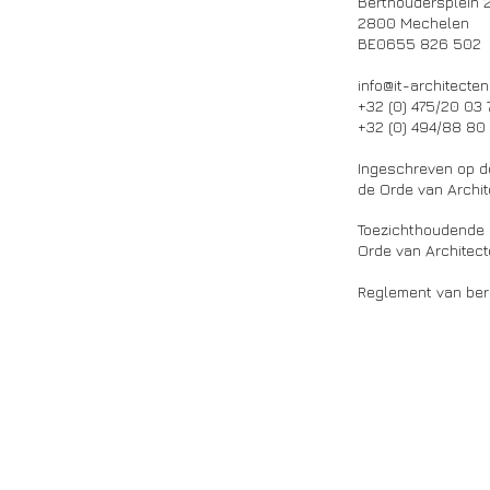
Berthoudersplein 
2800 Mechelen
BE0655 826 502
info@it-architecten
+32 (0) 475/20 03 
+32 (0) 494/88 80
Ingeschreven op d
de Orde van Archi
Toezichthoudende a
Orde van Architec
Reglement van ber