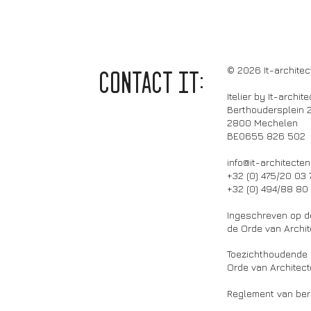
© 2026 It-architec
CONTACT it:
Itelier by It-archit
Berthoudersplein 
2800 Mechelen
BE0655 826 502
info@it-architecten
+32 (0) 475/20 03 
+32 (0) 494/88 80
Ingeschreven op d
de Orde van Archi
Toezichthoudende a
Orde van Architec
Reglement van ber