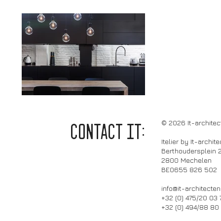
© 2026 It-architec
CONTACT it:
Itelier by It-archit
Berthoudersplein 
2800 Mechelen
BE0655 826 502
info@it-architecten
+32 (0) 475/20 03 
+32 (0) 494/88 80