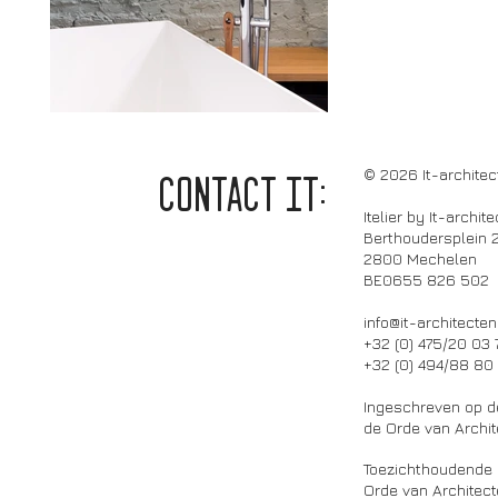
© 2026 It-architec
CONTACT it:
Itelier by It-archit
Berthoudersplein 
2800 Mechelen
BE0655 826 502
info@it-architecten
+32 (0) 475/20 03 
+32 (0) 494/88 80
Ingeschreven op d
de Orde van Archi
Toezichthoudende a
Orde van Architec