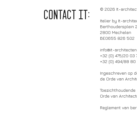
© 2026 It-architec
CONTACT it:
Itelier by It-archit
Berthoudersplein 
2800 Mechelen
BE0655 826 502
info@it-architecten
+32 (0) 475/20 03 
+32 (0) 494/88 80
Ingeschreven op d
de Orde van Archi
Toezichthoudende a
Orde van Architec
Reglement van ber