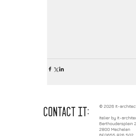
© 2026 It-architec
CONTACT it:
Itelier by It-archit
Berthoudersplein 
2800 Mechelen
BE0655 826 502