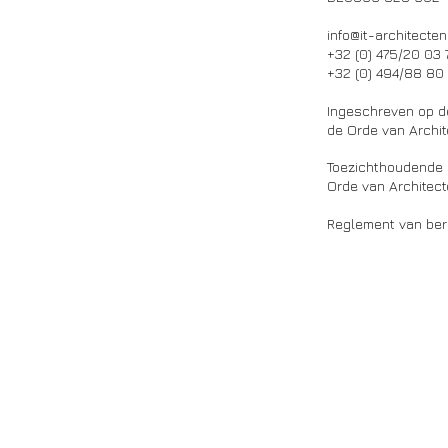
info@it-architecten
+32 (0) 475/20 03 
+32 (0) 494/88 80
Ingeschreven op d
de Orde van Archi
Toezichthoudende a
Orde van Architec
Reglement van ber