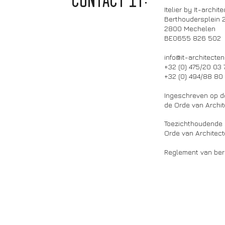
CONTACT it:
Itelier by It-archit
Berthoudersplein 
2800 Mechelen
BE0655 826 502
info@it-architecten
+32 (0) 475/20 03 
+32 (0) 494/88 80
Ingeschreven op d
de Orde van Archi
Toezichthoudende a
Orde van Architec
Reglement van ber