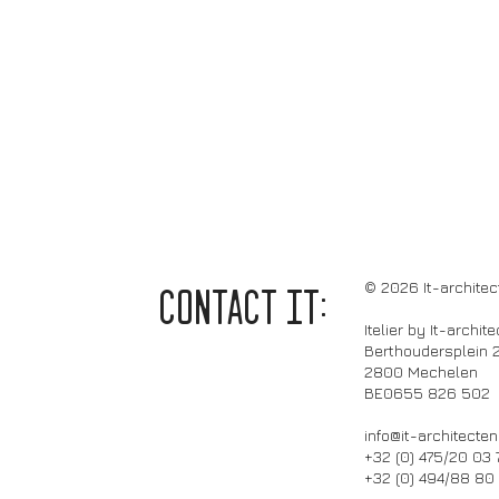
© 2026 It-architec
CONTACT it:
Itelier by It-archit
Berthoudersplein 
2800 Mechelen
BE0655 826 502
info@it-architecten
+32 (0) 475/20 03 
+32 (0) 494/88 80